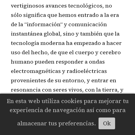
vertiginosos avances tecnológicos, no
sólo significa que hemos entrado a la era
de la “información“ y comunicación
instantánea global, sino y también que la
tecnología moderna ha empezado a hacer
uso del hecho, de que el cuerpo y cerebro
humano pueden responder a ondas
electromagnéticas y radioeléctricas
provenientes de su entorno, y entrar en
resonancia con seres vivos, con la tierra, y
con aparatos y sistemas tecnológicos.
En esta web utiliza cookies para mejorar tu
experiencia de navegación así como para
Ya al comienzo del siglo pasado, el
almacenar tus preferencias.
Ok
Escuchar
científico de origen croata, Nikola Tesla,
descubrió que la tierra posee una